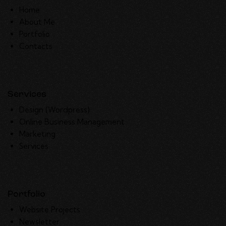
Home
About Me
Portfolio
Contacts
Services
Design (Wordpress)
Online Business Management
Marketing
Services
Portfolio
Website Projects
Newsletter