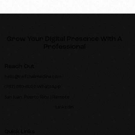
Grow Your Digital
Presence With A
Professional
Reach Out
hello@nefthalimedina.com
(787) 689-6022
WhatsApp
San Juan, Puerto Rico | Remote
Linkedin
Quick Links