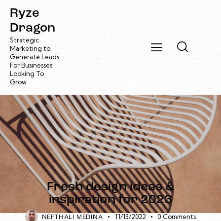
Ryze
Dragon
Strategic
Marketing to
Generate Leads
For Businesses
Looking To
Grow
DESIGN
EXPERIENCE
Fresh design ideas &
inspiration for 2023
11/13/2022
0
Comments
NEFTHALI MEDINA